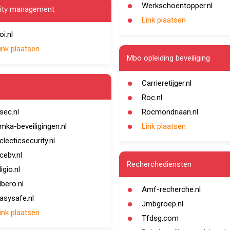
Werkschoentopper.nl
ity management
Link plaatsen
oi.nl
ink plaatsen
Mbo opleiding beveiliging
Carrieretijger.nl
Roc.nl
sec.nl
Rocmondriaan.nl
mka-beveiligingen.nl
Link plaatsen
clecticsecurity.nl
cebv.nl
Recherchediensten
ligio.nl
lbero.nl
Amf-recherche.nl
asysafe.nl
Jmbgroep.nl
ink plaatsen
Tfdsg.com