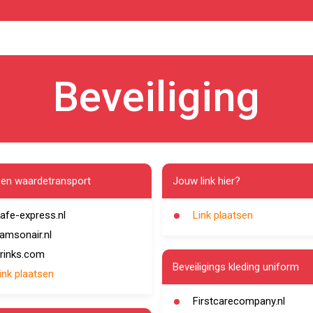
Beveiliging
 en waardetransport
Jouw link hier?
afe-express.nl
Link plaatsen
amsonair.nl
rinks.com
Beveiligings kleding uniform
ink plaatsen
Firstcarecompany.nl