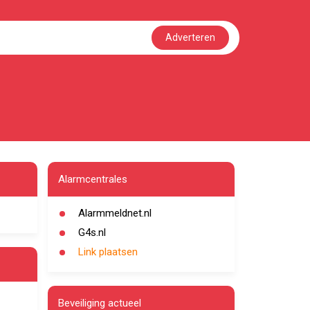
Adverteren
Alarmcentrales
Alarmmeldnet.nl
G4s.nl
Link plaatsen
Beveiliging actueel