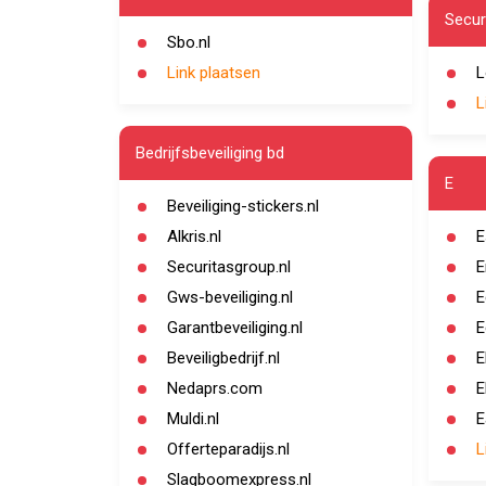
Secur
Sbo.nl
Link plaatsen
L
L
Bedrijfsbeveiliging bd
E
Beveiliging-stickers.nl
Alkris.nl
E
Securitasgroup.nl
E
Gws-beveiliging.nl
E
Garantbeveiliging.nl
E
Beveiligbedrijf.nl
E
Nedaprs.com
E
Muldi.nl
E
Offerteparadijs.nl
L
Slagboomexpress.nl