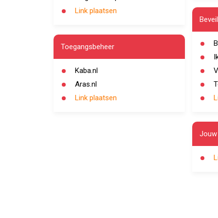
Link plaatsen
Bevei
B
Toegangsbeheer
I
Kaba.nl
V
Aras.nl
T
Link plaatsen
L
Jouw 
L