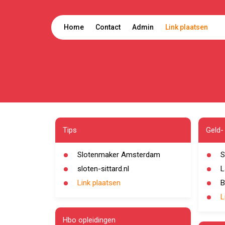
Home
Contact
Admin
Link plaatsen
Tips
Geld-
Slotenmaker Amsterdam
S
sloten-sittard.nl
L
Link plaatsen
B
L
Hbo opleidingen