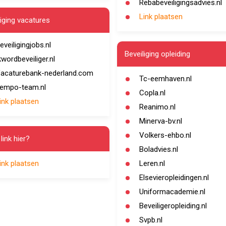
Rebabeveiligingsadvies.nl
Link plaatsen
liging vacatures
eveiligingjobs.nl
Beveiliging opleiding
kwordbeveiliger.nl
acaturebank-nederland.com
Tc-eemhaven.nl
empo-team.nl
Copla.nl
ink plaatsen
Reanimo.nl
Minerva-bv.nl
Volkers-ehbo.nl
link hier?
Boladvies.nl
ink plaatsen
Leren.nl
Elsevieropleidingen.nl
Uniformacademie.nl
Beveiligeropleiding.nl
Svpb.nl